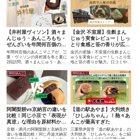
アリングなど、沖縄旅行を完璧に
締め括る「至高の最適解」として
の楽しみ方を解説します。
【井村屋ヴィソン】酒々ま
【金沢 不室屋】生麩まん
んじゅう・あんころもち・
じゅう実食レビュー｜しっ
ぜんざいを年間何百個のあ
とり食感と笹の香りが広が
んこマニアが食べ比べ｜冬
る伝統の味！
年間何百個のあんこマニアが、三
金沢の老舗・不室屋の生麩まんじ
と夏で変わる小豆たち
重・ヴィソンの井村屋を冬と夏に
ゅうを実食レビュー！しっとり生
2回訪問。酒々まんじゅう・あん
地と笹の香りが魅力。口コミや購
ころもち・ぜんざいを筋肉研究者
入場所も紹介。
の視点で食べ比べ。実は「ぜんざ
365日あんこ
365日あんこ
い」、季節で中身が違う！
阿闍梨餅vs京納言の違いを
【道の駅あやま】大判焼き
比較！同じ小豆で「表現が
「ひしみちゃん」！熱々あ
真逆」な理由を原材料から
んこが最高すぎた
解き明かす【満月】
京都・満月の阿闍梨餅と京納言の
三重県伊賀市「道の駅あやま」の
違いを徹底比較！同じ丹波大納言
大判焼き「ひしみちゃん」をご紹