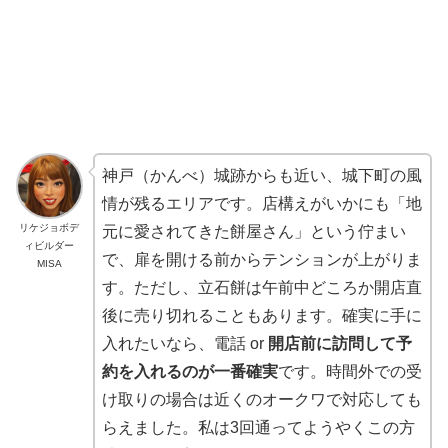
神戸（かんべ）城跡からも近い、城下町の風
情が残るエリアです。店構えがいかにも「地
リケジョボデ
元に愛されてきた餅屋さん」という佇まい
ィビルダー
で、扉を開ける前からテンションが上がりま
MISA
す。ただし、立石餅は午前中どころか開店直
後に売り切れることもあります。確実に手に
入れたいなら、電話 or
開店前に訪問して予
約を入れるのが一番確実
です。時間外での受
け取りの場合は近くのオークワで対応しても
らえました。私は3回通ってようやくこの方