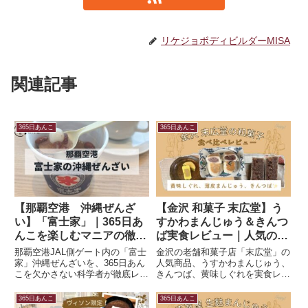
リケジョボディビルダーMISA
関連記事
365日あんこ
365日あんこ
【那覇空港 沖縄ぜんざ
【金沢 和菓子 末広堂】う
い】「富士家」｜365日あ
すかわまんじゅう＆きんつ
んこを楽しむマニアの徹底
ば実食レビュー｜人気の理
レビュー
由を徹底解説！
那覇空港JAL側ゲート内の「富士
金沢の老舗和菓子店「末広堂」の
家」沖縄ぜんざいを、365日あん
人気商品、うすかわまんじゅう、
こを欠かさない科学者が徹底レビ
きんつば、黄味しぐれを実食レビ
ュー。独自の煮汁凍結氷の仕組み
ュー！口コミで話題の味やカロリ
や原材料のクリーンさを理系視点
ー、購入場所まで詳しく紹介しま
365日あんこ
365日あんこ
で分析。ラウンジでのコーヒーペ
す。