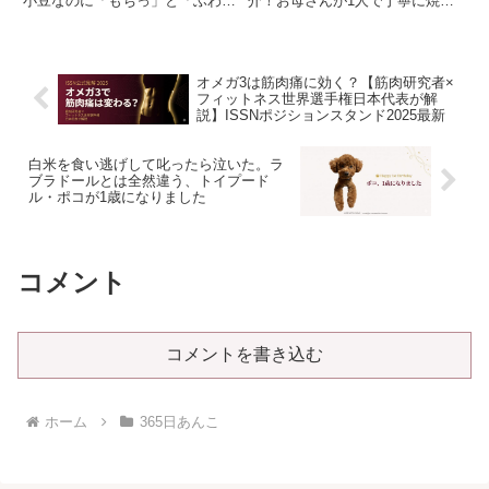
小豆なのに「もちっ」と「ふわ
介！お母さんが1人で丁寧に焼
っ」、食感が真逆な理由を原材料
く、熱々でもっちもちの大判焼き
から科学的に解き明かします。
は売り切れ必至の絶品グルメ。伊
365日あんこを愛するリケジョ研
賀産卵を使ったこだわりの生地
究者が、実食レビューと最適な食
と、甘さ控えめのあんこの魅力を
オメガ3は筋肉痛に効く？【筋肉研究者×
べ方を伝授。今のあなたはどっち
あんこマニアがレポートします。
フィットネス世界選手権日本代表が解
派？
説】ISSNポジションスタンド2025最新
白米を食い逃げして叱ったら泣いた。ラ
ブラドールとは全然違う、トイプード
ル・ポコが1歳になりました
コメント
コメントを書き込む
ホーム
365日あんこ