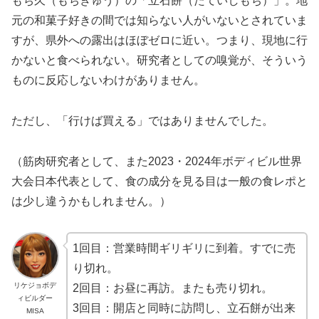
もち久（もちきゅう）の「立石餅（たていしもち）」。地
元の和菓子好きの間では知らない人がいないとされていま
すが、県外への露出はほぼゼロに近い。つまり、現地に行
かないと食べられない。研究者としての嗅覚が、そういう
ものに反応しないわけがありません。
ただし、「行けば買える」ではありませんでした。
（筋肉研究者として、また2023・2024年ボディビル世界
大会日本代表として、食の成分を見る目は一般の食レポと
は少し違うかもしれません。）
1回目：営業時間ギリギリに到着。すでに売
り切れ。
リケジョボデ
2回目：お昼に再訪。またも売り切れ。
ィビルダー
3回目：開店と同時に訪問し、立石餅が出来
MISA