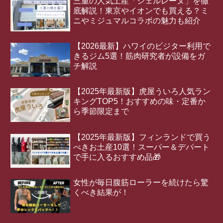
三重の人気土産「シェルレーヌ」を徹
底解説！東京やイオンでも買える？ミ
ニやミジュマルコラボの魅力も紹介
【2026最新】ハワイのビジター利用で
きるジム5選！筋肉研究者が設備をガ
チ解説
【2025年最新版】虎屋ういろ人気ラン
キングTOP5！おすすめの味・定番か
ら季節限定まで
【2025年最新版】フィンランドで買う
べきお土産10選！スーパー＆デパート
で手に入るおすすめ品🎁
女性が毎日腹筋ローラーを続けたら驚
くべき結果が！