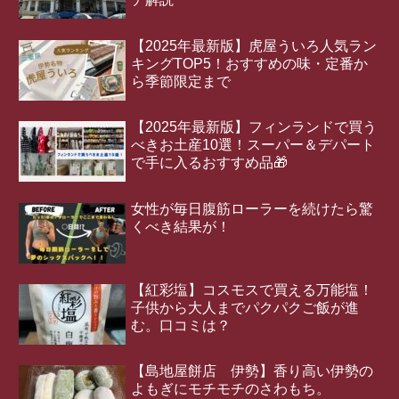
【2025年最新版】虎屋ういろ人気ラン
キングTOP5！おすすめの味・定番か
ら季節限定まで
【2025年最新版】フィンランドで買う
べきお土産10選！スーパー＆デパート
で手に入るおすすめ品🎁
女性が毎日腹筋ローラーを続けたら驚
くべき結果が！
【紅彩塩】コスモスで買える万能塩！
子供から大人までパクパクご飯が進
む。口コミは？
【島地屋餅店 伊勢】香り高い伊勢の
よもぎにモチモチのさわもち。