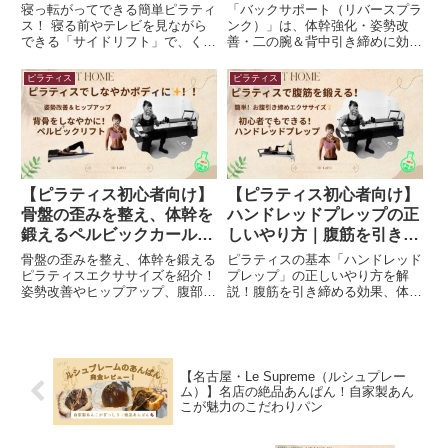
適！
寝っ転がってできる簡単ピラティ
「バックサポート（リバースプラ
ス！ 寝る前やテレビを見ながら
ンク）」は、体幹強化・姿勢改
できる「サイドリフト」で、くび
善・二の腕＆背中引き締めに効果
れ＆体幹を引き締めよう✨ 正し
的なピラティスエクササイズ。本
いフォームや腰に負担をかけない
記事では、正しいやり方やNG
ピラティス
ピラティス
コツを解説！ 1日10回で理想のウ
例、腰が落ちる原因と改善策を詳
エストへ🔥
しく解説！初心者向けの簡単バー
ジョンも紹介。正しいフォームで
美しい姿勢を手に入れよう！
【ピラティス初心者向け】
【ピラティス初心者向け】
骨盤の歪みを整え、体幹を
ハンドレッドプレップの正
鍛えるペルビックカール！
しいやり方｜腹筋を引き締
ピラティスで姿勢改善＆ヒ
める効果とNG例｜体幹を
骨盤の歪みを整え、体幹を鍛える
ピラティスの基本「ハンドレッド
ップアップする方法
安定させるポイント3つ！
ピラティスエクササイズを紹介！
プレップ」の正しいやり方を解
姿勢改善やヒップアップ、腹部の
説！腹筋を引き締める効果、体幹
引き締め効果も期待できる簡単な
を安定させるポイント3つ、NG例
方法を解説。初心者でもできる正
と改善策を紹介。初心者向けのス
しいやり方＆NG例をチェック！
テップで、無理なく腹筋を鍛えよ
う！
【名古屋・Le Supreme（ルシュプレー
ム）】名店の絶品あんぱん！自家製あん
こが魅力のこだわりパン