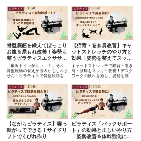
ピラティス
ピラティス
骨盤底筋を鍛えてぽっこり
【猫背・巻き肩改善】キャ
お腹＆尿もれ改善！姿勢も
ットストレッチのやり方と
整うピラティスエクササイ
効果｜姿勢を整えてスッキ
ズ
リ！
「最近トイレが近い…？」それ、
キャットストレッチで猫背・巻き
骨盤底筋の衰えが原因かもしれま
肩・腰痛をスッキリ改善！デスク
せん！ピラティスで骨盤底筋を鍛
ワークの疲れを癒し、姿勢を整え
えることで、尿もれ改善・姿勢改
る簡単ストレッチのやり方＆NG
善・体幹強化が期待できます。研
例を詳しく解説。毎日の習慣に取
ピラティス
ピラティス
究データも紹介しながら、マット
り入れて、健康的なボディライン
ピラティスの効果的なエクササイ
を手に入れよう！
ズを解説！毎日の習慣に取り入れ
て、トイレの悩みを解消しましょ
う！
【ながらピラティス】寝っ
ピラティス「バックサポー
転がってできる！サイドリ
ト」の効果と正しいやり方
フトでくびれ作り
｜姿勢改善＆体幹強化に最