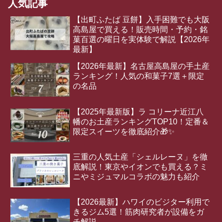
人気記事
【出町ふたば 豆餅】入手困難でも大阪
高島屋で買える！販売時間・予約・銘
菓百選の曜日を実体験で解説【2026年
最新】
【2026年最新】名古屋高島屋の手土産
ランキング！人気の和菓子7選＋限定
の名品
【2025年最新版】ラ コリーナ近江八
幡のお土産ランキングTOP10！定番＆
限定スイーツを徹底紹介🎁✨
三重の人気土産「シェルレーヌ」を徹
底解説！東京やイオンでも買える？ミ
ニやミジュマルコラボの魅力も紹介
【2026最新】ハワイのビジター利用で
きるジム5選！筋肉研究者が設備をガ
チ解説