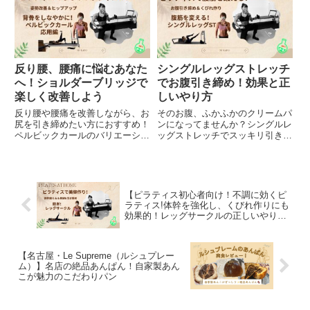
エストへ🔥
目指そう！
反り腰、腰痛に悩むあなた
シングルレッグストレッチ
へ！ショルダーブリッジで
でお腹引き締め！効果と正
楽しく改善しよう
しいやり方
反り腰や腰痛を改善しながら、お
そのお腹、ふかふかのクリームパ
尻を引き締めたい方におすすめ！
ンになってませんか？シングルレ
ペルビックカールのバリエーショ
ッグストレッチでスッキリ引き締
ン「ショルダーブリッジ」のやり
め！ピラティス初心者でも簡単に
方や効果を解説。初心者向けの簡
できるエクササイズで、ウエスト
単バージョンも紹介しているの
のくびれ＆コア強化を目指しまし
で、無理なく挑戦できます！
ょう。
【ピラティス初心者向け！不調に効くピ
ラティス!体幹を強化し、くびれ作りにも
効果的！レッグサークルの正しいやり方
と効果】
【名古屋・Le Supreme（ルシュプレー
ム）】名店の絶品あんぱん！自家製あん
こが魅力のこだわりパン