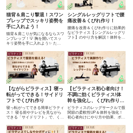
猫背＆肩こり撃退！スワン
シングルレッグリフトで腰
プレップでスッキリ姿勢を
痛改善＆くびれ作り！
手に入れよう！
腰痛を改善＆くびれ作りに効果的
なピラティス【シングルレッグリ
猫背＆肩こりが気になるならスワ
フト】のやり方を解説！体幹を鍛
ンプレップ！💡 胸を開いてスッ
えて美姿勢を手に入れよう。股関
キリ姿勢を手に入れよう✨ たっ
節の柔軟性アップやむくみ防止に
た数回で背中がスッキリ＆美姿勢
も◎ 初心者でも簡単にできるエ
に！正しいやり方やポイントを解
ピラティス
ピラティス
クササイズを紹介！
説。今すぐ試してみよう！
【ながらピラティス】寝っ
【ピラティス初心者向け！
転がってできる！サイドリ
不調に効くピラティス!体
フトでくびれ作り
幹を強化し、くびれ作りに
も効果的！レッグサークル
寝っ転がってできる簡単ピラティ
ピラティスのレッグサークルで股
の正しいやり方と効果】
ス！ 寝る前やテレビを見ながら
関節の柔軟性UP＆体幹を強化！
できる「サイドリフト」で、くび
初心者向けにやり方や効果、ポイ
れ＆体幹を引き締めよう✨ 正し
ントを分かりやすく解説。美脚＆
いフォームや腰に負担をかけない
むくみ解消にも◎ 寝る前の簡単
ピラティス
ピラティス
コツを解説！ 1日10回で理想のウ
エクササイズでスッキリボディを