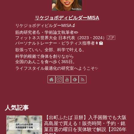
リケジョボディビルダーMISA
リケジョボディビルダーMISA🔬
筋肉研究者💪・学術論文執筆者✏️
フィットネス世界大会 日本代表（2023・2024）🇯🇵
パーソナルトレーナー・ピラティス指導者👩‍🏫
欲張っていい。全部、科学で叶える。
科学的根拠で身体を創りながら
全国のあんこを食べ歩く365日。
ライフスタイル最適化の研究室へようこそ✨
人気記事
【出町ふたば 豆餅】入手困難でも大阪
高島屋で買える！販売時間・予約・銘
菓百選の曜日を実体験で解説【2026年