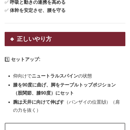
✅
呼吸と動きの連携を高める
✅
体幹を安定させ、腰を守る
🔹 正しいやり方
1️⃣
セットアップ:
仰向けで
ニュートラルスパイン
の状態
膝を90度に曲げ、脚をテーブルトップポジション
（股関節、膝90度）にセット
腕は天井に向けて伸ばす
（バンザイの位置🙌）（肩
の力を抜く）