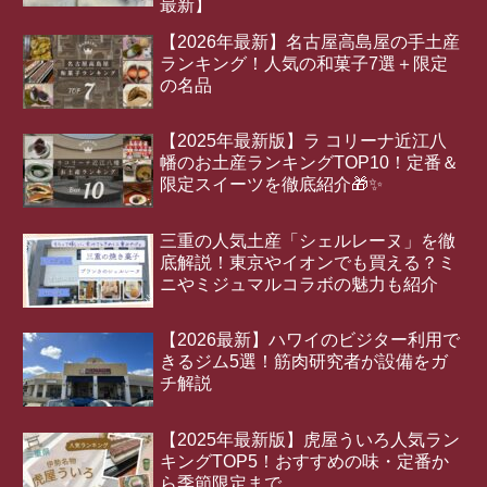
最新】
【2026年最新】名古屋高島屋の手土産
ランキング！人気の和菓子7選＋限定
の名品
【2025年最新版】ラ コリーナ近江八
幡のお土産ランキングTOP10！定番＆
限定スイーツを徹底紹介🎁✨
三重の人気土産「シェルレーヌ」を徹
底解説！東京やイオンでも買える？ミ
ニやミジュマルコラボの魅力も紹介
【2026最新】ハワイのビジター利用で
きるジム5選！筋肉研究者が設備をガ
チ解説
【2025年最新版】虎屋ういろ人気ラン
キングTOP5！おすすめの味・定番か
ら季節限定まで