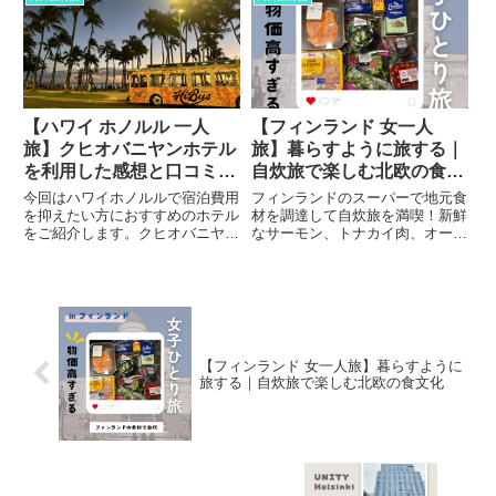
しくご紹介します。
すめアイテムを紹介。お土産選び
の参考に！
【ハワイ ホノルル 一人
【フィンランド 女一人
旅】クヒオバニヤンホテル
旅】暮らすように旅する｜
を利用した感想と口コミ評
自炊旅で楽しむ北欧の食文
判。
化
今回はハワイホノルルで宿泊費用
フィンランドのスーパーで地元食
を抑えたい方におすすめのホテル
材を調達して自炊旅を満喫！新鮮
をご紹介します。クヒオバニヤン
なサーモン、トナカイ肉、オート
ホテルはコスパ重視のホテルで、
ミール、ライ麦パンなど、北欧の
キッチン付きなので自炊できるか
食文化を楽しむ暮らすような旅の
ら物価が高いハワイでは助かりま
体験を紹介します。
した。実際に宿泊した感想と口コ
ミ評判をまとめました。女子一人
でも問題なく過ごせましたよ。
【フィンランド 女一人旅】暮らすように
旅する｜自炊旅で楽しむ北欧の食文化