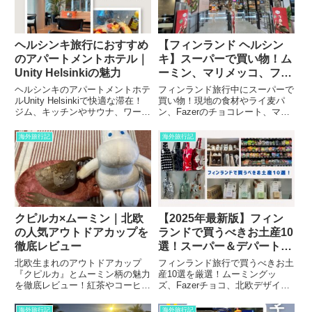
ヘルシンキ旅行におすすめ
【フィンランド ヘルシン
のアパートメントホテル｜
キ】スーパーで買い物！ム
Unity Helsinkiの魅力
ーミン、マリメッコ、フィ
ンランドのお土産情報も満
ヘルシンキのアパートメントホテ
フィンランド旅行中にスーパーで
載！
ルUnity Helsinkiで快適な滞在！
買い物！現地の食材やライ麦パ
ジム、キッチンやサウナ、ワーク
ン、Fazerのチョコレート、マリ
スペースを活用し、自炊旅とフィ
メッコ、ムーミングッズなどお土
ンランド文化を存分に楽しみまし
産におすすめの商品も満載。新鮮
海外旅行記
海外旅行記
ょう！スーパーや観光地へのアク
なサーモンやベリー、サウナアイ
セスも抜群です！
テムまで、地元の魅力が詰まった
お買い物情報をお届けします。
クピルカ×ムーミン｜北欧
【2025年最新版】フィン
の人気アウトドアカップを
ランドで買うべきお土産10
徹底レビュー
選！スーパー＆デパートで
手に入るおすすめ品🎁
北欧生まれのアウトドアカップ
フィンランド旅行で買うべきお土
『クピルカ』とムーミン柄の魅力
産10選を厳選！ムーミングッ
を徹底レビュー！紅茶やコーヒー
ズ、Fazerチョコ、北欧デザイン
に最適なサイズ感、軽量で丈夫な
雑貨、サウナグッズなど、スーパ
使い心地、日本での購入方法も詳
ーやデパートで手軽に買えるおす
海外旅行記
海外旅行記